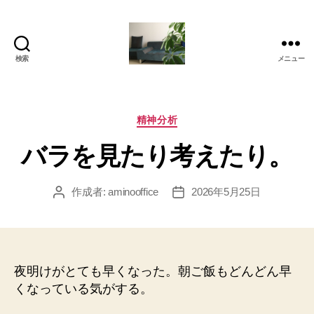
検索
メニュー
岡
本
亜
美
カ
精神分析
(お
テ
バラを見たり考えたり。
か
ゴ
も
リ
と
ー
作成者:
aminooffice
2026年5月25日
投
投
あ
稿
稿
み)
者
日
の
ブ
ロ
夜明けがとても早くなった。朝ご飯もどんどん早
グ
くなっている気がする。