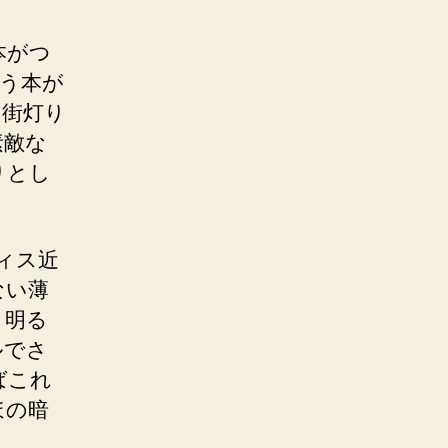
本がつ
う本が
『街灯り
素敵な
りとし
ィス近
ない薄
り明る
ルでさ
ばこれ
ほの暗