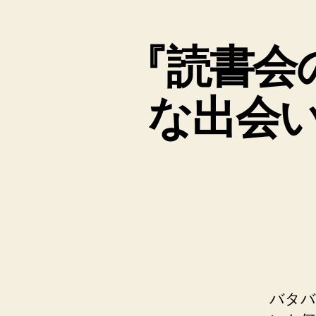
『読書会
な出会
バタバ