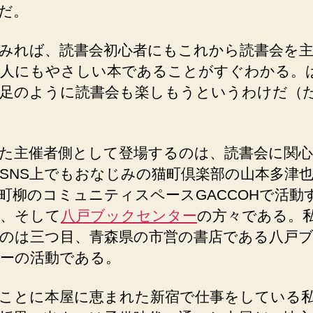
だ。
みれば、読書会初心者にもこれから読書会を
人にもやさしい本であることがすぐわかる。
足のように読書会も楽しもうというわけだ（
た主催者側として登場するのは、読書会に関
SNS上でもおなじみの猫町倶楽部の山本多津
町柳のコミュニティスペースGACCOHで活動
、そして
八戸ブックセンター
の方々である。
のは三つ目、青森県の市営の書店である八戸
ーの活動である。
ことに本屋に恵まれた新宿で仕事をしている