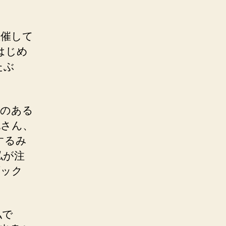
主催して
はじめ
たぶ
心のある
也さん、
するみ
私が注
ブック
私で