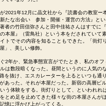
が2021年12月に晶文社から『読書会の教室ー
新たな出会い 参加・開催・運営の方法』とい
著者の竹田信弥さんと田中佳祐さんはすでに
の本屋』（雷鳥社）という本をだされていて
サイトでその内容を知ることもできた。「街灯
屋」、美しい修飾。
ぐ2年か、緊急事態宣言がでたとき、私のオフ
ルは数段暗くなった。昼間というのに人気の
路を抜け、エスカレーターを上るといつも通
があった。それが本屋だった。新宿の高層ビ
いう体験をする。街灯りとして、といわれれ
をとめ足を止めてきた様々な街の本屋さんが
記憶に浮かび上がってくる。