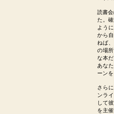
読書会
た。確
ように
から自
ねば、
の場所
な本だ
あなた
ーンを
さらに
ンライ
して彼
を主催