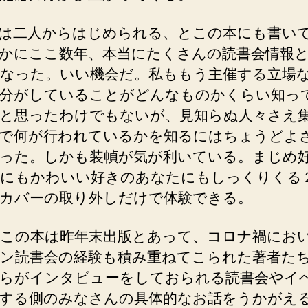
は二人からはじめられる、とこの本にも書い
かにここ数年、本当にたくさんの読書会情報
なった。いい機会だ。私ももう主催する立場
分がしていることがどんなものかくらい知っ
と思ったわけでもないが、見知らぬ人々さえ
で何が行われているかを知るにはちょうどよ
った。しかも装幀が気が利いている。まじめ
にもかわいい好きのあなたにもしっくりくる
カバーの取り外しだけで体験できる。
この本は昨年末出版とあって、コロナ禍にお
ン読書会の経験も積み重ねてこられた著者た
らがインタビューをしておられる読書会やイ
する側のみなさんの具体的なお話をうかがえ