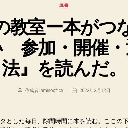
カ
読書
テ
ゴ
の教室ー本がつ
リ
ー
い 参加・開催・
法』を読んだ。
作成者:
aminooffice
2022年2月12日
投
投
稿
稿
者
日
タとした毎日、隙間時間に本を読む。ここの