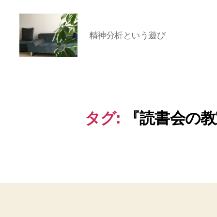
精神分析という遊び
岡
本
亜
美
(お
タグ:
『読書会の教
か
も
と
あ
み)
の
ブ
ロ
グ