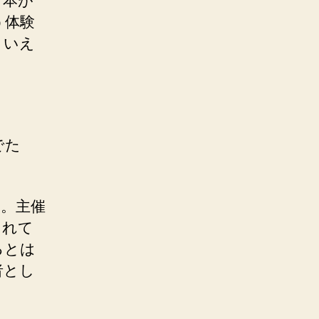
、本が
う体験
といえ
でた
。主催
されて
るとは
者とし