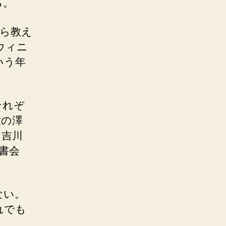
る。
ら教え
ウィニ
いう年
それぞ
大の澤
に吉川
書会
ない。
れでも