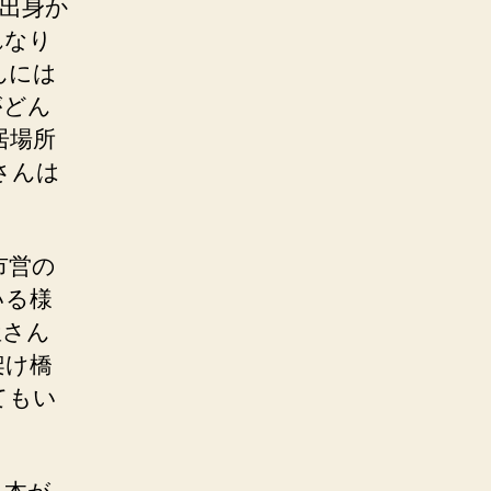
出身か
れなり
んには
がどん
居場所
さんは
市営の
いる様
屋さん
架け橋
てもい