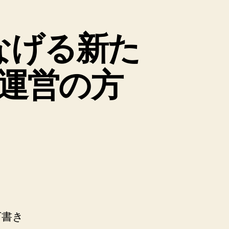
なげる新た
運営の方
下書き