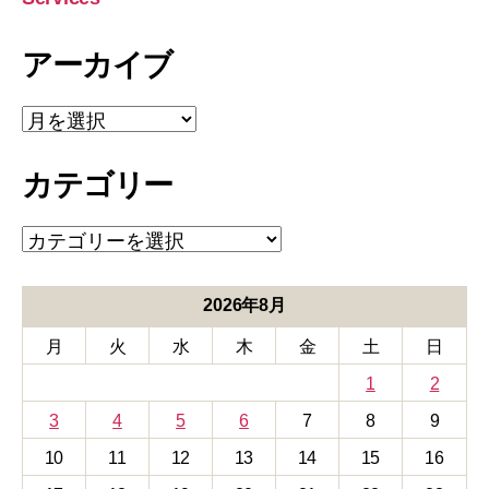
アーカイブ
ア
ー
カ
カテゴリー
イ
ブ
カ
テ
ゴ
リ
2026年8月
ー
月
火
水
木
金
土
日
1
2
3
4
5
6
7
8
9
10
11
12
13
14
15
16