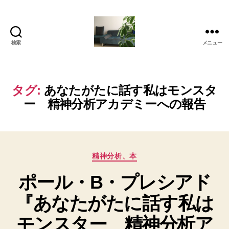
検索
メニュー
岡
本
亜
美
タグ:
あなたがたに話す私はモンスタ
(お
ー 精神分析アカデミーへの報告
か
も
と
あ
み)
カ
精神分析、本
の
テ
ブ
ポール・B・プレシアド
ゴ
ロ
リ
『あなたがたに話す私は
グ
ー
モンスター 精神分析ア