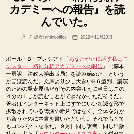
カデミーへの報告』を読
んでいた。
作成者:
aminooffice
2022年11月23日
投
投
稿
稿
者
日
ポール・B・プレシアド『
あなたがたに話す私はモ
ンスター 精神分析アカデミーへの報告
』（藤本
一勇訳、法政大学出版局）を読み始めた、という
かほぼ読んだ。文庫より少し大きいB６型判、講演
のための発表原稿だがその内容ゆえに当日はこの
４分の１しか読むことができなかっただそうだ。
著者はインターネット上にすでにいい加減な形で
拡散されている講演の断片ではなく、全体を分か
ち合うために本書を書いたという。それでもとて
もコンパクトな本だ。９月に同じ訳者、同じ出版
社から出た『
カウンターセックス宣言
』と併せて