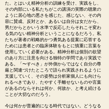
た。とはいえ精神分析の訓練を受け、実践をし、
その内部にいる私たちがこの講演の実際の聴衆の
ように居心地の悪さを感じた、感じない、その内
容に賛成、反対とか、あるいは自分は女だから、
男だからとかいう水準で反応したらそれこそ変わ
る気のない精神分析ということになるだろう。私
たちが著者の戦略的かつ勇気ある提案に応答する
ためには患者との臨床体験をもとに慎重に言葉を
使用していく必要がある。精神分析は個別の欲望
のあり方に注意を向ける独特の学問であり実践で
ある。「〜すべき」が外側からではなく自分の尊
厳と関連づけたところで語られ実践されるように
支援していく、その姿勢は分析家個人にも向けら
れるべきであり、たやすく手離せないものや言葉
があるのならそれは何か、何故か、と考え続ける
ことが大切なのだろう。
今は何かが普遍的になる時代ではない。どうなる