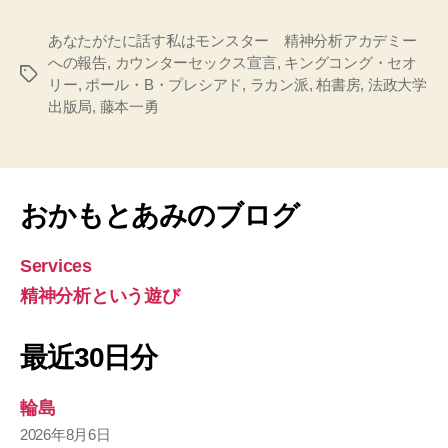
あなたがたに話す私はモンスター 精神分析アカデミー
への報告
,
カウンターセックス宣言
,
キングコング・セオ
タ
リー
,
ポール・B・プレシアド
,
ラカン派
,
柏書房
,
法政大学
グ
出版局
,
藤本一勇
おかもとあみのブログ
Services
精神分析という遊び
最近30日分
輪島
2026年8月6日