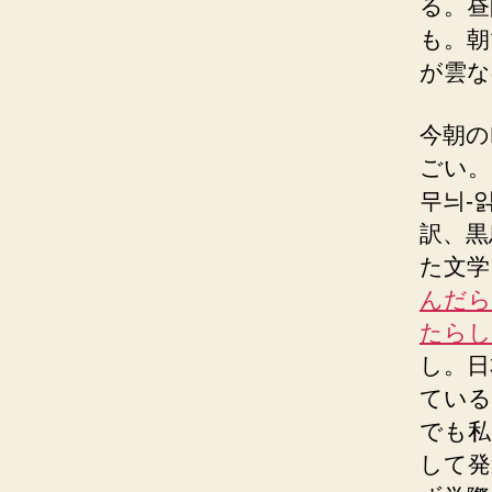
る。昼
も。朝
が雲な
今朝の
ごい。
무늬-
訳、黒
た文学
んだら
たらし
し。日
ている
でも私
して発