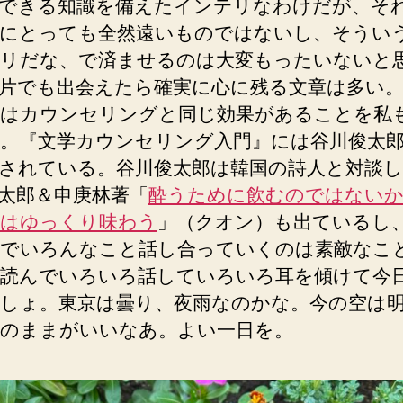
できる知識を備えたインテリなわけだが、そ
にとっても全然遠いものではないし、そうい
リだな、で済ませるのは大変もったいないと
片でも出会えたら確実に心に残る文章は多い
はカウンセリングと同じ効果があることを私
。『文学カウンセリング入門』には谷川俊太
されている。谷川俊太郎は韓国の詩人と対談し
太郎＆申庚林著「
酔うために飲むのではない
はゆっくり味わう
」（クオン）も出ているし
でいろんなこと話し合っていくのは素敵なこ
読んでいろいろ話していろいろ耳を傾けて今
しょ。東京は曇り、夜雨なのかな。今の空は
のままがいいなあ。よい一日を。