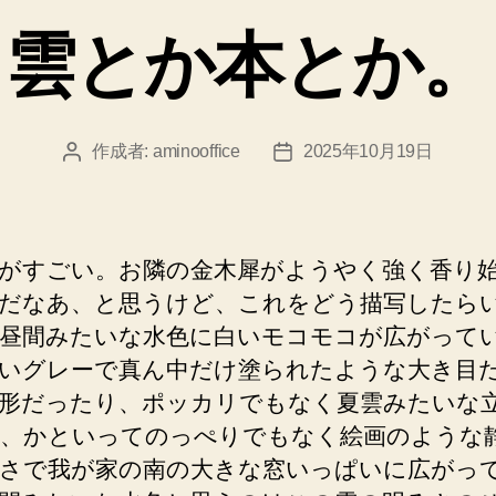
ゴ
雲とか本とか。
リ
ー
作成者:
aminooffice
2025年10月19日
投
投
稿
稿
者
日
がすごい。お隣の金木犀がようやく強く香り
だなあ、と思うけど、これをどう描写したら
昼間みたいな水色に白いモコモコが広がって
いグレーで真ん中だけ塗られたような大き目
形だったり、ポッカリでもなく夏雲みたいな
、かといってのっぺりでもなく絵画のような
さで我が家の南の大きな窓いっぱいに広がっ