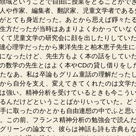
領域ということで自由に授業をとることがで
人や作家、編集者、翻訳家、児童文学者である
がとても身近だった。あとから思えば錚々た
生方だったが当時はあまりよくわかっていな
くて児童文学の研究会に顔を出したりしてい
達心理学だったから東洋先生と柏木恵子先生に
になったけど、先生方もよく本の話をしてい
の数学の先生とはよく本やCDの貸し借りをし
たなあ。私は卒論もグリム童話の理解だった
から自分を支え、変えてきてくれたのは文学
は強い。精神分析を受けているときも今こう
るんだけどということばかりいっていた。ど
手に取ったのかとかも自由連想の中でふと思
。この前、フランス精神分析の勉強会で読ん
グリーンの論文で、彼らは神話も詩も古典も