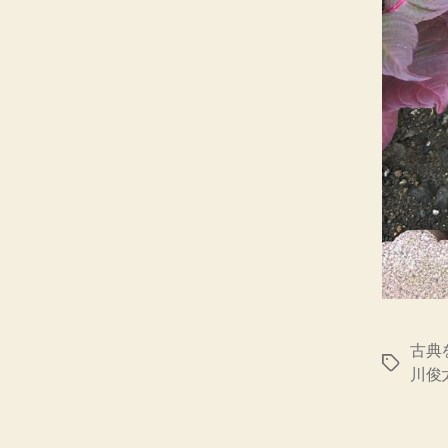
古典
タ
川俊
グ