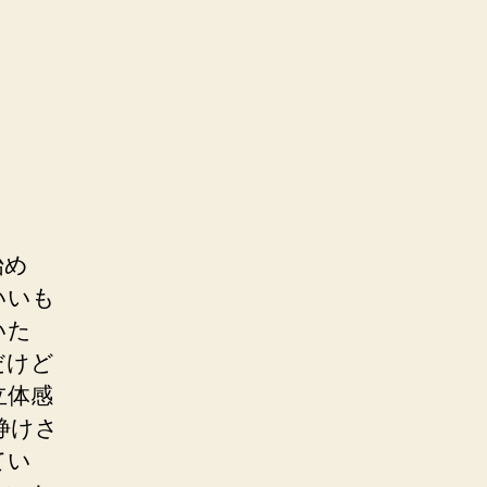
始め
いいも
いた
だけど
立体感
静けさ
てい