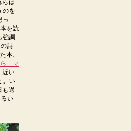
れらは
うのを
思っ
。本を読
も強調
郎の詩
た本、
から マ
、近い
と。い
日も過
明るい