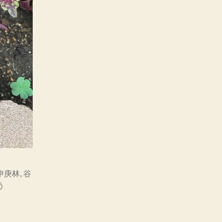
申庚林
,
谷
う