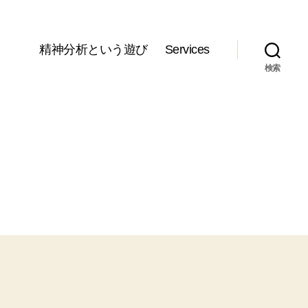
精神分析という遊び
Services
検索