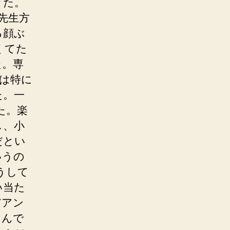
きた。
先生方
る顔ぶ
くてた
た。専
は特に
た。一
た。楽
し、小
だとい
いうの
うして
い当た
だアン
なんで