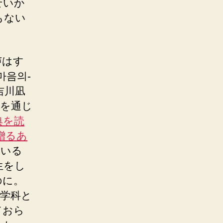
せいか
もない
声はす
마음의-
吉川凪
典を通じ
典を読
贈るあ
ている
生をし
のに。
学科と
ておら