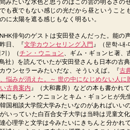
間みたいな水色と思うのはこの雲の明るさの
でも夜でもない感じの光だから昼ということ
のに太陽を遮る感じもなく明るい。
NHK俳句のゲストは安田登さんだった。能の
昨日、『
文学カウンセリング入門
』（문학-내-
읽기）（
チン・ウニョン
、ギム・ギョンヒ著、
鳥社）を読んでいたが安田登さんも日本の古
カウンセラーみたいだな、そういえば。『
古
、悩みが消えた。～ 世の中になじめない人に
い古典案内
』（大和書房）などの本も書かれ
本にもチン・ウニョンとキム・ギョンヒが先
韓国相談大学院大学みたいなのがあればいい
がいっていた白百合女子大学は当時は児童文化
達心理学と文学は今みたいにきちんと分かれ