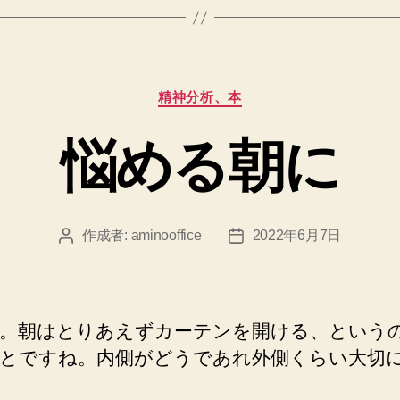
カ
精神分析、本
テ
ゴ
悩める朝に
リ
ー
作成者:
aminooffice
2022年6月7日
投
投
稿
稿
者
日
。朝はとりあえずカーテンを開ける、という
とですね。内側がどうであれ外側くらい大切