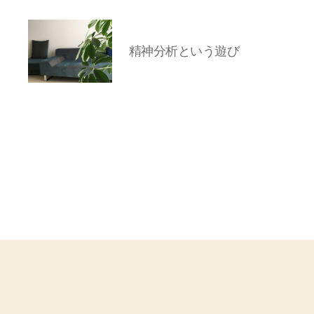
精神分析という遊び
岡
本
亜
美
(お
か
も
と
あ
み)
の
ブ
ロ
グ