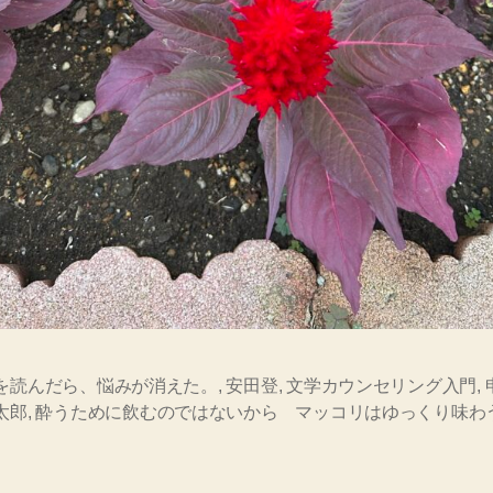
を読んだら、悩みが消えた。
,
安田登
,
文学カウンセリング入門
,
太郎
,
酔うために飲むのではないから マッコリはゆっくり味わ