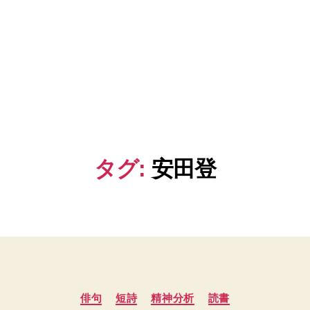
タグ:
安田登
カ
俳句
短詩
精神分析
読書
テ