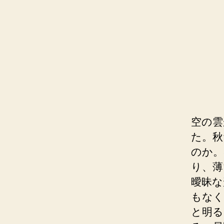
空の雲
た。秋
のか。
り、薄
曖昧な
もなく
と明る