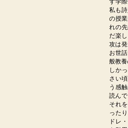
ず学際
私も詩
の授業
れの先
だ楽し
攻は発
お世話
般教養
しかっ
さい頃
う感触
読んで
それを
ったり
ドレ・