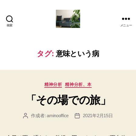
検索
メニュー
岡
本
亜
美
タグ:
意味という病
(お
か
も
と
カ
あ
精神分析
精神分析、本
テ
み)
「その場での旅」
ゴ
の
リ
ブ
ー
ロ
作成者:
aminooffice
2021年2月15日
投
投
グ
稿
稿
者
日