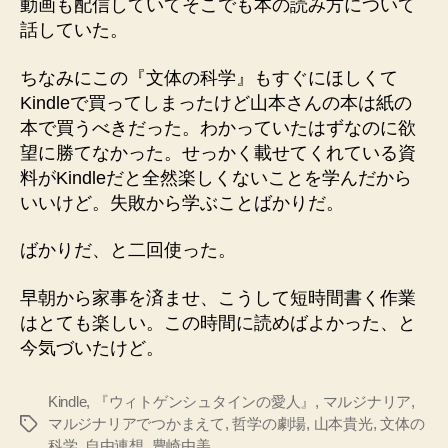
動画も配信していてそこでも本の読み方について
話していた。
ちなみにこの『文体の科学』もすぐにほしくて
Kindleで買ってしまったけど山本さんの本は紙の
本で買うべきだった。わかっていたはずなのに欲
望に勝てなかった。せっかく載せてくれている資
料がKindleだと全然楽しくないことを学んだから
いいけど。失敗から学ぶことばかりだ。
ばかりだ、と二回使った。
早朝から家事を済ませ、こうして短時間書く作業
はとても楽しい。この時間に読めばよかった、と
今気づいたけど。
Kindle
,
『ウィトゲンシュタインの愛人』
,
マルジナリア
,
マルジナリアでつかまえて
,
哲学の劇場
,
山本貴光
,
文体の
タ
科学
,
自由連想
,
豊崎由美
グ