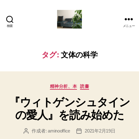
検索
メニュー
岡
本
亜
美
タグ:
文体の科学
(お
か
も
と
カ
あ
精神分析、本
読書
テ
み)
『ウィトゲンシュタイン
ゴ
の
リ
ブ
の愛人』を読み始めた
ー
ロ
グ
作成者:
aminooffice
2021年2月19日
投
投
稿
稿