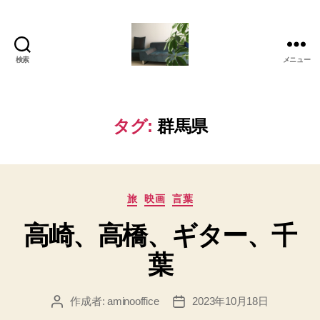
検索
メニュー
岡
本
亜
美
タグ:
群馬県
(お
か
も
と
カ
あ
旅
映画
言葉
テ
み)
高崎、高橋、ギター、千
ゴ
の
リ
ブ
葉
ー
ロ
グ
作成者:
aminooffice
2023年10月18日
投
投
稿
稿