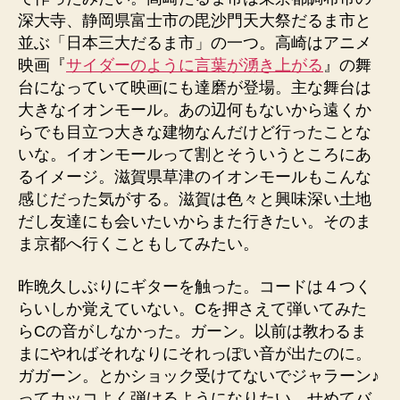
深大寺、静岡県富士市の毘沙門天大祭だるま市と
並ぶ「日本三大だるま市」の一つ。高崎はアニメ
映画『
サイダーのように言葉が湧き上がる
』の舞
台になっていて映画にも達磨が登場。主な舞台は
大きなイオンモール。あの辺何もないから遠くか
らでも目立つ大きな建物なんだけど行ったことな
いな。イオンモールって割とそういうところにあ
るイメージ。滋賀県草津のイオンモールもこんな
感じだった気がする。滋賀は色々と興味深い土地
だし友達にも会いたいからまた行きたい。そのま
ま京都へ行くこともしてみたい。
昨晩久しぶりにギターを触った。コードは４つく
らいしか覚えていない。Cを押さえて弾いてみた
らCの音がしなかった。ガーン。以前は教わるま
まにやればそれなりにそれっぽい音が出たのに。
ガガーン。とかショック受けてないでジャラーン♪
ってカッコよく弾けるようになりたい。せめてバ