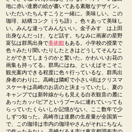
地に赤い達磨の絵が書いてある素敵なデザイン。
いただいたちんすこうと一緒に。美味しい。この
珈琲、結構コンク（うち語）。色々あって美味し
い。みんな違ってみんないい。金子みすゞは上田
出身なんだっけ、など話す。ちなみに画家の星野
富弘は群馬出身で
美術館
もある。小学校の授業で
色々みたり聞いたりしたときはどうしてそんなこ
とができてしまうのかと驚いた。かわいいお花の
画集も持ってる。群馬にはね、といえばそこそこ
観光案内できる程度に色々行っているな、群馬出
身者のわりに。高崎は隣町で小さい頃はクリスマ
スケーキは高崎のお店のと決まっていたし、夏の
キャンプでは新幹線からも見える白衣観音の麓に
あったカッパピアというプールに連れていっても
らっていたくらいしか記憶がない。ここ数年で少
しずつ知った。高崎市は達磨の生産量が全国第一
で、この珈琲は市内の珈琲やさんがそれにちなん
で作ったみたい。高崎だるま市は東京都調布市の