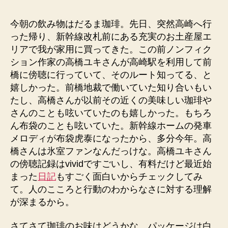
者
日
今朝の飲み物はだるま珈琲。先日、突然高崎へ行
った帰り、新幹線改札前にある充実のお土産屋エ
リアで我が家用に買ってきた。この前ノンフィク
ション作家の高橋ユキさんが高崎駅を利用して前
橋に傍聴に行っていて、そのルート知ってる、と
嬉しかった。前橋地裁で働いていた知り合いもい
たし、高橋さんが以前その近くの美味しい珈琲や
さんのことも呟いていたのも嬉しかった。もちろ
ん布袋のことも呟いていた。新幹線ホームの発車
メロディが布袋虎泰になったから、多分今年。高
橋さんは氷室ファンなんだっけな。高橋ユキさん
の傍聴記録はvividですごいし、有料だけど最近始
まった
日記
もすごく面白いからチェックしてみ
て。人のこころと行動のわからなさに対する理解
が深まるから。
さてさて珈琲のお味はどうかな。パッケージは白