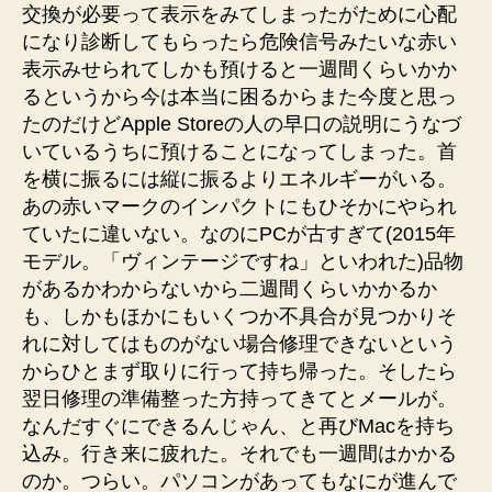
交換が必要って表示をみてしまったがために心配
になり診断してもらったら危険信号みたいな赤い
表示みせられてしかも預けると一週間くらいかか
るというから今は本当に困るからまた今度と思っ
たのだけどApple Storeの人の早口の説明にうなづ
いているうちに預けることになってしまった。首
を横に振るには縦に振るよりエネルギーがいる。
あの赤いマークのインパクトにもひそかにやられ
ていたに違いない。なのにPCが古すぎて(2015年
モデル。「ヴィンテージですね」といわれた)品物
があるかわからないから二週間くらいかかるか
も、しかもほかにもいくつか不具合が見つかりそ
れに対してはものがない場合修理できないという
からひとまず取りに行って持ち帰った。そしたら
翌日修理の準備整った方持ってきてとメールが。
なんだすぐにできるんじゃん、と再びMacを持ち
込み。行き来に疲れた。それでも一週間はかかる
のか。つらい。パソコンがあってもなにが進んで