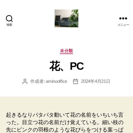
検索
メニュー
岡
本
亜
美
カ
未分類
(お
テ
花、PC
か
ゴ
も
リ
と
ー
作成者:
aminooffice
2024年4月21日
投
投
あ
稿
稿
み)
者
日
の
ブ
ロ
起きるなりパタパタ動いて花の名前をいちいち言
グ
った。目立つ花の名前だけ覚えている。細い枝の
先にピンクの羽根のような花びらをつける葉っぱ