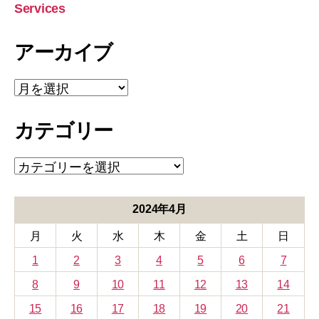
Services
アーカイブ
ア
ー
カ
カテゴリー
イ
ブ
カ
テ
ゴ
リ
2024年4月
ー
月
火
水
木
金
土
日
1
2
3
4
5
6
7
8
9
10
11
12
13
14
15
16
17
18
19
20
21