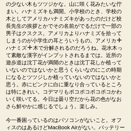
の少ない木もツツジかな。山に咲く花みたいな佇
まい。ハナミズキも満開。小学校のとき、学校の
木としてアメリカハナミズキがあったのだけど校
長先生の挨拶とかでその名前がでるだけで一部の
男子はクスクス。アメリカよりハナミズを拾って
しまうのが小学生の耳とういうもの。アメリカ
ハナミズ
木で分解されるのだろうね。花水木っ
て素敵な漢字がインプットされるまでは。近所の
遊歩道は沈丁花が満開のときは沈丁花しか植って
いないのではないかと思うくらいなのにこの時期
になるとツツジしか植っていないのではないかと
思う。赤にピンクに白に重なり合っているところ
は特にきれい。コデマリもポコポコポコポコかわ
いく咲いてる。今日は曇り空だから花の色がなお
さら鮮やかに感じるでしょう。楽しみ。
今一番困っているのはパソコンがないこと。オフ
ィスのはあるけどMacBook Airがない。バッテリー