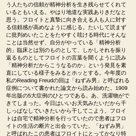
う人たちの信頼が精神分析を生き残らせてくれて
いるともいえる。やはり地道な実践ありきだなと
思う。フロイトと真摯に向き合える人も人に対す
る信頼感が高めなように感じる。たいして読まず
に批判めいたことをたやすく呟ける時代にそんな
ことは当然せず、自分がやっている「精神分析
的」臨床とは別のものとして、しかしそれを振り
返るものとしてフロイトの言葉を聞くように読み
「精神分析だからこうなるのか」という発見を素
直にしている様子をみるとホッとする。今年度の
私のReading Freudの回は「ねずみ男」と呼ばれる
症例について書かれた論文から読み始めた。1909
年出版の5大症例のひとつである。あ、洗濯物がで
きてしまった。今日はいいお天気みたいだから干
しっぱなしでいきたいから干してこよう。フロイ
トは自宅で精神分析を行っていたので患者はフロ
イトの生活の断片と出会っていた。「ねずみ男」
と呼ばれたこの患者はフロイトにとってかなり特