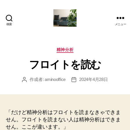
検索
メニュー
岡
本
亜
美
カ
精神分析
(お
テ
フロイトを読む
か
ゴ
も
リ
と
ー
作成者:
aminooffice
2024年4月28日
投
投
あ
稿
稿
み)
者
日
の
ブ
ロ
「だけど精神分析はフロイトを読まなきゃできま
グ
せん。フロイトを読まない人は精神分析はできま
せん。ここが違います。」