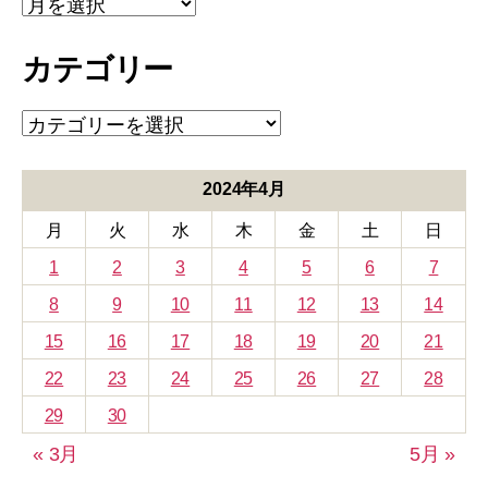
ー
カ
カテゴリー
イ
ブ
カ
テ
ゴ
リ
2024年4月
ー
月
火
水
木
金
土
日
1
2
3
4
5
6
7
8
9
10
11
12
13
14
15
16
17
18
19
20
21
22
23
24
25
26
27
28
29
30
« 3月
5月 »