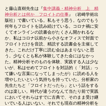
と藤山直樹先生は『
集中講義・精神分析 上 精
神分析とは何か フロイトの仕事
』（岩崎学術出
版社）で書いている。私もそう思う。なのでもう
何年もフロイトを読み続けている。コロナ禍に安
くてオンラインの読書会がたくさん開かれるな
か、私はコロナ以前から小さなオフィスで対面で
フロイトだけを音読、精読する読書会を主催して
きた。これだけ丁寧に読む会はあまりないと思
う。少なくとも私が体験してきた会にはなかっ
た。精神分析そのものを体験、実践する人は少な
いが、私はせめてフロイトを対話的（「対話」っ
て嫌いな言葉になってしまったが）に読める人を
増やしたいという気持ちを持っていた。分析家の
先生たちと「フロイトだったら」という話をする
のは楽しい。時代が違うのなんて当たり前で実践
においてそれらはすでに古典で、そのまま受け継
いでいる人はいない。それでも現在の精神分析を