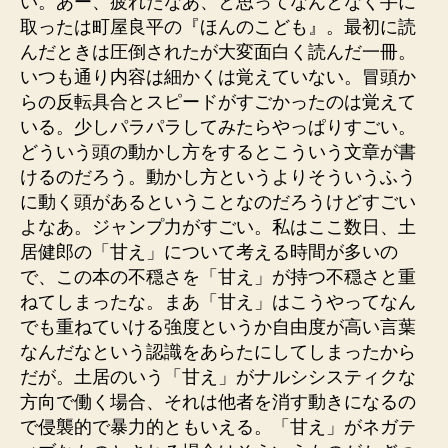
い。あー、疲れたなあ、と思ってなんとなく手に
取ったは町屋良平の『ほんのこども』。最初に読
んだときは圧倒されたが大変面白く読んだ一冊。
いつも通り内容は細かくは覚えていない。冒頭か
らの反転具合とスピードがすごかったのは覚えて
いる。少しパラパラしてみたらやっぱりすごい。
どういう頭の動かし方をするとこういう文章が書
けるのだろう。動かし方というよりそういうふう
に動く頭があるということなのだろうけどすごい
よなあ。ジャンプ力がすごい。私はここ数日、土
居健郎の「甘え」について考える時間が多いの
で、この本の不穏さを「甘え」が持つ不穏さと重
ねてしまったな。まあ「甘え」はこうやってなん
でも重ねていける強度というか自由度が高い言葉
なんだなという認識をあらたにしてしまったから
だが。土居のいう「甘え」がナルシシスティクな
方向で働く場合、それは他者を消す動きになるの
で侵襲的で暴力的ともいえる。「甘え」がネガテ