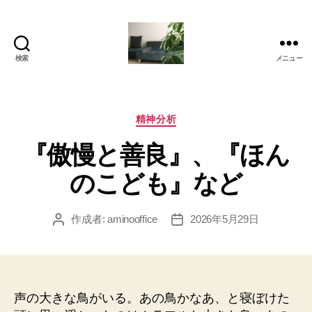
検索
メニュー
岡
本
亜
美
カ
精神分析
(お
テ
『傲慢と善良』、『ほん
か
ゴ
も
リ
のこども』など
と
ー
あ
み)
作成者:
aminooffice
2026年5月29日
投
投
の
稿
稿
ブ
者
日
ロ
グ
声の大きな鳥がいる。あの鳥かなあ、と寝ぼけた