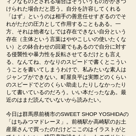
ィブなものとされる場合はそういうものがかぎつ
けられた場合だと思う。自分を許容してくれる
「はず」というのは相手の善意任せすぎるのでそ
れがただの圧力として作用することもある。一
方、それは他者なしでは存在できない自分という
存在（主体という言葉はややこしいの使いたくな
い）との鉢合わせの回避でもあるので自分に対す
る侵襲性や暴力性を反転させてるだけとも言え
る、なんてね、かなりのスピードで書くとこうい
うことを書いてしまうわけで、私みたいな素人は
ジャンプができない。町屋良平は実際どのくらい
のスピードでどのくらい助走したりしなかったり
して書いているのだろう。いい本だったなあ。最
近のはまだ読んでいないから読みたい。
今日は群馬県前橋市のSWEET SHOP YOSHIDAの
「はちみつマドレーヌ」。前橋駅か高崎駅のお土
産屋さんで買ったのだけどここのはイラストがと