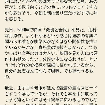
頭に思い浮かべたのはカラフルな大きな鳥。あの
声がして振り向くとその色にいつもびっくりする
から多分そう。今朝も朝は曇り空だけどすでに熱
を感じる。
先日、Netflixで映画『傲慢と善良』を見た。辻村
深月原作。よくわかるという感じは経験の有無に
関わらず誰もが馴染みがなくはない関係性を描い
ているからだが、倉悠貴の演技もよかった。でも
やっぱり文字の力は大きい。映画を見た人には原
作もお勧めしたい。分厚い本になるわけだ、とい
うそれぞれの心模様が繊細に描かれているから。
自分の意志なんてなんて曖昧。でも求めうるも
の。
最近、ますます老眼が進んで読書の量もスピード
もすごく落ちているが、それでも本を手に取って
しまう癖というのはそう簡単に変わるものでもな