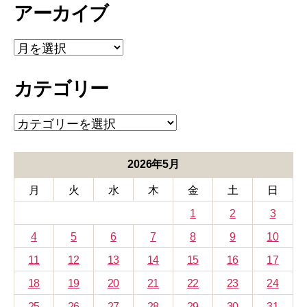
アーカイブ
ア
ー
カ
カテゴリー
イ
ブ
カ
テ
ゴ
リ
2026年5月
ー
月
火
水
木
金
土
日
1
2
3
4
5
6
7
8
9
10
11
12
13
14
15
16
17
18
19
20
21
22
23
24
25
26
27
28
29
30
31