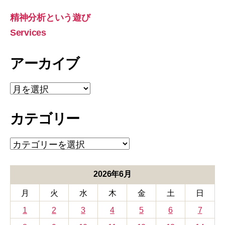
対
象:
精神分析という遊び
Services
アーカイブ
ア
ー
カ
カテゴリー
イ
ブ
カ
テ
ゴ
リ
2026年6月
ー
月
火
水
木
金
土
日
1
2
3
4
5
6
7