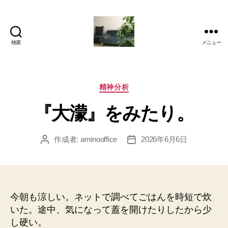
検索
メニュー
岡
本
亜
美
カ
精神分析
(お
テ
『大濛』をみたり。
か
ゴ
も
リ
と
ー
作成者:
aminooffice
2026年6月6日
投
投
あ
稿
稿
み)
者
日
の
ブ
ロ
今朝も涼しい。ネットで調べてごはんを時短で炊
グ
いた。途中、気になって蓋を開けたりしたから少
し硬い。