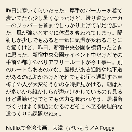
昨日は寒いくらいだった。厚手のパーカーを着て
歩いてたら少し暑くなったけど。帰り道はパーカ
ーのジッパーを首までしっかり上げて早足で歩い
た。風が強いとすぐに体温を奪われてしまう。陽
射しが少しでもあると一気に気温が変わることに
も驚くけど。昨日、新宿中央公園を横切ったとき
に思った。新宿中央公園がイベント中だけどその
手前の都庁のバリアフリールートが今工事中。別
のルートもあるのかな。屋根がある通路や地下道
があるのは助かるけどそれでも都庁へ通勤する車
椅子の人が大変そうなのを時折見かける。朝は人
が多いから誰かしらが声かけをしているのも見る
けど通勤だけでとても体力を奪われそう。居場所
づくりはよく問題になるけどそこへ至る物理的な
道づくりも課題だねえ。
Netflixで台湾映画、大濛（だいもう／A Foggy