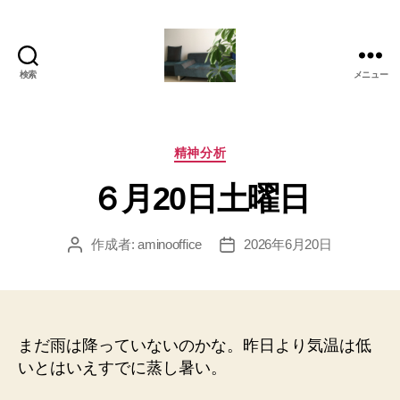
検索
メニュー
岡
本
亜
美
カ
精神分析
(お
テ
６月20日土曜日
か
ゴ
も
リ
と
ー
作成者:
aminooffice
2026年6月20日
投
投
あ
稿
稿
み)
者
日
の
ブ
ロ
まだ雨は降っていないのかな。昨日より気温は低
グ
いとはいえすでに蒸し暑い。