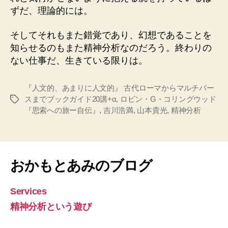
ずだ、理論的には。
そしてそれもまた錯覚であり、幻想であることを
知らせるのもまた精神分析なのだろう。終わりの
ない仕事だ、生きている限りは。
『人文的、あまりに人文的』 古代ローマからマルチバー
スまでブックガイド20講+α
,
ロビン・G・コリングウッド
タ
『思索への旅ー自伝』
,
吉川浩満
,
山本貴光
,
精神分析
グ
おかもとあみのブログ
Services
精神分析という遊び