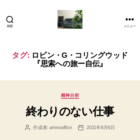
検索
メニュー
岡
本
亜
美
タグ:
ロビン・G・コリングウッド
(お
『思索への旅ー自伝』
か
も
と
あ
み)
カ
精神分析
の
テ
ブ
終わりのない仕事
ゴ
ロ
リ
グ
ー
作成者:
aminooffice
2021年8月6日
投
投
稿
稿