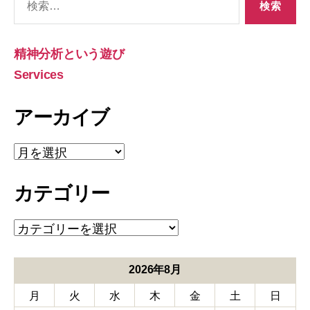
索
対
象:
精神分析という遊び
Services
アーカイブ
ア
ー
カ
カテゴリー
イ
ブ
カ
テ
ゴ
リ
2026年8月
ー
月
火
水
木
金
土
日