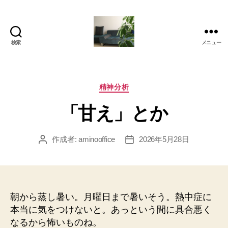
検索
メニュー
岡
本
亜
美
カ
精神分析
(お
テ
「甘え」とか
か
ゴ
も
リ
と
ー
作成者:
aminooffice
2026年5月28日
投
投
あ
稿
稿
み)
者
日
の
ブ
ロ
朝から蒸し暑い。月曜日まで暑いそう。熱中症に
グ
本当に気をつけないと。あっという間に具合悪く
なるから怖いものね。