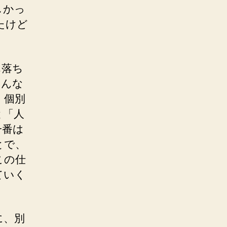
しかっ
たけど
ん落ち
ろんな
く個別
と「人
一番は
とで、
この仕
ていく
に、別