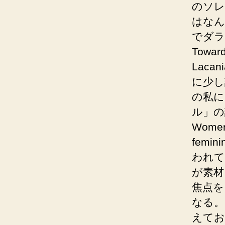
のソレ
はなん
でダラ
Toward
Lacan
に少し
の私に
ル」の読
Women
fem
われて
が素材
焦点を
なる。
えてお