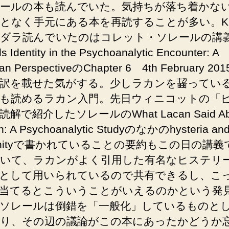
ールの本も読んでいた。気持ちが落ち着かな
となく手元にある本を再読することが多い。Kin
ダラ読んでいたのはコレット・ソレールの講
s Identity in the Psychoanalytic Encounter: A
ian PerspectiveのChapter 6 4th February 2
訳を載せた気がする。少しラカンを齧ってい
も読めるラカン入門。先日ウィニコットの「
解で紹介したソレールのWhat Lacan Said Ab
: A Psychoanalytic Studyのなかのhysteria an
ininityで書かれていることの要約もこの日の講
いて、ラカンがよく引用した有名なヒステリ
として用いられているので共有できるし、こ
当てるとこういうことがいえるのかという発
ソレールは倒錯を「一般化」しているものと
り、その辺の議論がこの本にあったかどうか