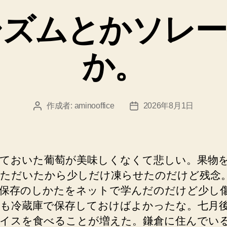
ゴ
シズムとかソレー
リ
ー
か。
作成者:
aminooffice
2026年8月1日
投
投
稿
稿
者
日
ておいた葡萄が美味しくなくて悲しい。果物
ただいたから少しだけ凍らせたのだけど残念
保存のしかたをネットで学んだのだけど少し
も冷蔵庫で保存しておけばよかったな。七月
イスを食べることが増えた。鎌倉に住んでい