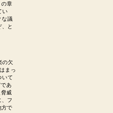
この章
てい
クな議
ぞ、と
享楽の欠
れはまっ
ついて
官であ
た脅威
に、フ
他方で