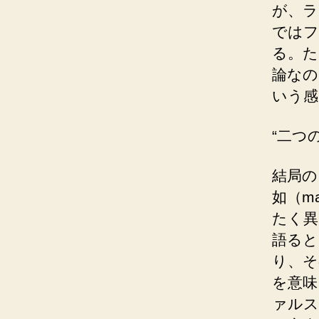
が、ラ
ではフ
る。た
論なの
いう感
“二つの
結局の
如（m
たく異
語ると
り、そ
を意味
ァルス