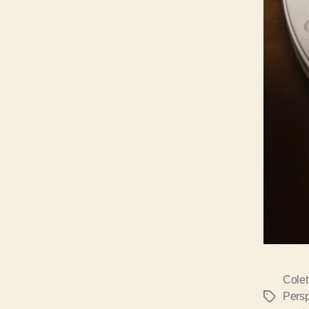
Colet
Persp
タ