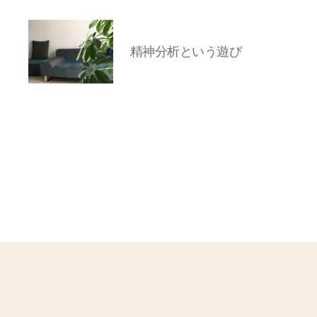
精神分析という遊び
岡
本
亜
美
(お
か
も
と
あ
み)
の
ブ
ロ
グ