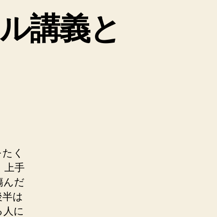
ル講義と
をたく
。上手
傷んだ
後半は
る人に