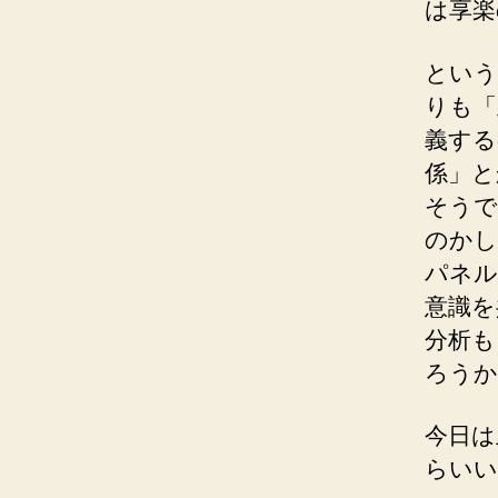
は享楽
という
りも「
義する
係」と
そうで
のかし
パネル
意識を
分析も
ろうか
今日は
らいい