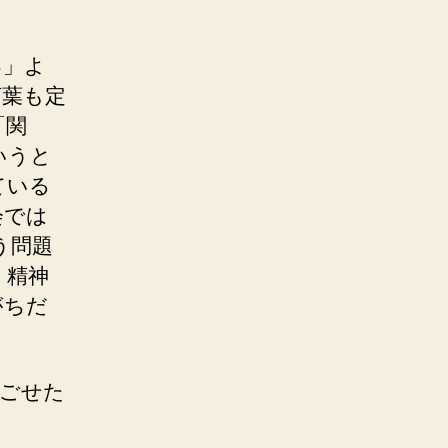
己」よ
言葉も定
「関
いうと
ている
会では
う問題
。精神
がちだ
過ごせた