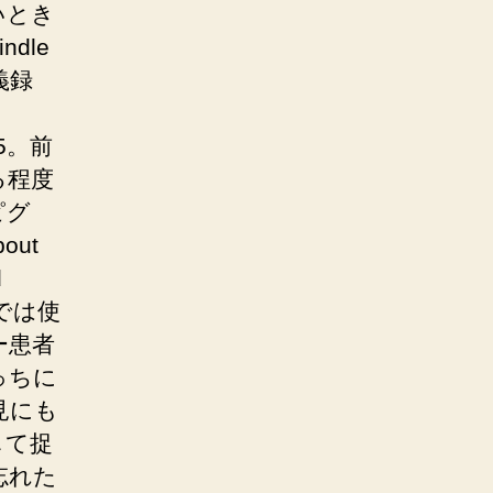
いとき
dle
義録
015。前
る程度
ピグ
out
d
義では使
ー患者
っちに
見にも
して捉
忘れた