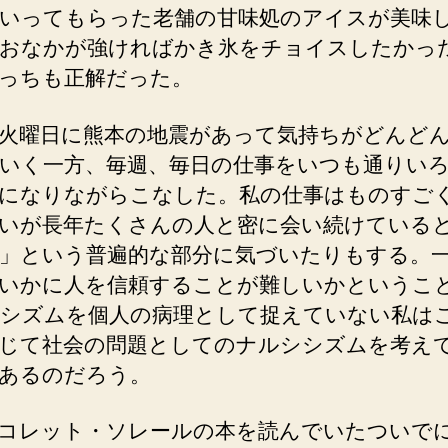
いってもらった老舗の甘味処のアイスが美味
おなかが強ければかき氷をチョイスしたかっ
っちも正解だった。
火曜日に熊本の地震があって気持ちがどんど
いく一方、毎週、毎日の仕事をいつも通りい
になりながらこなした。私の仕事はものすご
いが長年たくさんの人と密に会い続けている
」という普遍的な部分に気づいたりもする。
いかに人を信頼することが難しいかというこ
シズムを個人の病理として捉えていない私は
じて社会の問題としてのナルシシズムを考え
あるのだろう。
コレット・ソレールの本を読んでいたついで