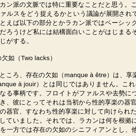
カン派の文脈では特に重要なことだと思う。
ァルスをどう捉えるかという議論が展開され
とえば以下の部分とかラカン派ではベーシッ
だろうけど私には結構面白いことがはじまる
じがする。
欠如（Two lacks）
ところ、存在の欠如（manque à être）は、
anque à jouir）とは同じではありません。こ
なる事柄です。フロイトがファルスや去勢に
き、彼にとってそれは当初から性的享楽の器
の器官、すなわち性的享楽に対して向けられ
していました。それでは、ラカンは何を根拠
を一方では存在の欠如のシニフィアンとし、