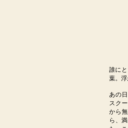
誰にと
葉。浮
あの日
スクー
から無
ら、満