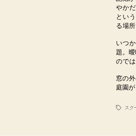
やかだ
という
る場所
いつか
題。曖
のでは
窓の外
庭園が
スク
タ
グ