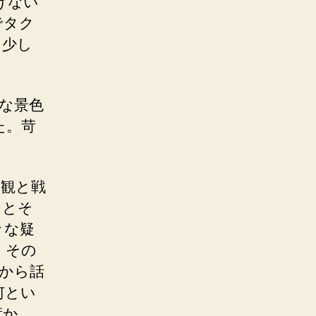
げない
でタク
を少し
な景色
た。苛
大観と戦
ちとそ
々な疑
。その
から話
何とい
惹か