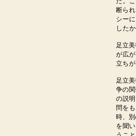
た。こ
断られ
シーに
したか
足立美
が広が
立ちが
足立美
争の関
の説明
問をも
時、別
を聞い
うこと