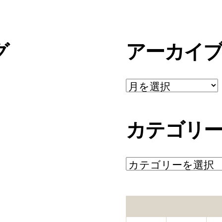
グ
アーカイ
ア
ー
カ
イ
カテゴリ
ブ
カ
テ
ゴ
リ
ー