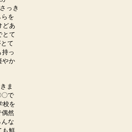
、さっき
ちらを
けどあ
でとて
がとて
も持っ
軽やか
行きま
〇〇で
学校を
で偶然
ろんな
ても鮮