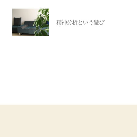
精神分析という遊び
岡
本
亜
美
(お
か
も
と
あ
み)
の
ブ
ロ
グ