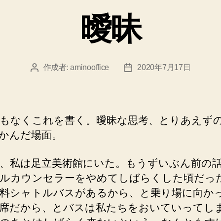
ゴ
曖昧
リ
ー
作成者:
aminooffice
2020年7月17日
投
投
稿
稿
者
日
もなくこれを書く。曖昧な思考、とりあえず
かんだ場面。
、私は足立美術館にいた。もうずいぶん前の
ルカウンセラーをやめてしばらくした頃だっ
料シャトルバスがあるから、と乗り場に向か
席だから、とバスは私たちをおいていってし