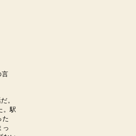
の言
話だ。
た。駅
った
まっ