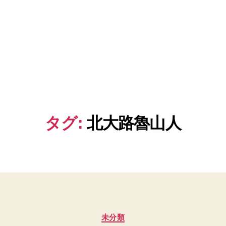
タグ:
北大路魯山人
カ
未分類
テ