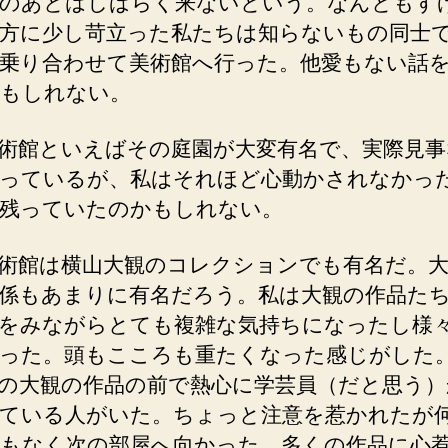
のあとはしばらく来ないという。なんともす
方に少し苛立った私たちは知らないもの同士
乗り合わせて美術館へ行った。他愛もない話
もしれない。
術館といえばその庭園が大変有名で、実際見事
っているが、私はそれほど心動かされなかっ
残っていたのかもしれない。
術館は横山大観のコレクションでも有名だ。
係もあまりに有名だろう。私は大観の作品た
をみながらとても複雑な気持ちになったし様
った。頭もこころも重たくなった感じがした
の大観の作品の前で熱心に学芸員（だと思う）
ている人がいた。ちょっと注意を惹かれたが
もなく次の部屋へ向かった。多くの作品に心