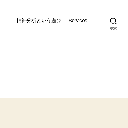
精神分析という遊び
Services
検索