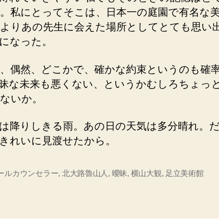
。私にとってそこは、日本一の庭園で有名な
よりあの先生に会えた場所としてとても思い
になった。
、偶然、どこかで、確かな約束というのも確
昧な未来も悪くない、というかむしろちょっ
ないか。
は降りしきる雨。あの日の天気は多分晴れ。
きれいに見渡せたから。
ールカウンセラー
,
北大路魯山人
,
曖昧
,
横山大観
,
足立美術館