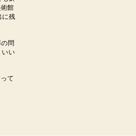
美術館
出に残
率の問
といい
だって