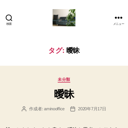
検索
メニュー
岡
本
亜
美
タグ:
曖昧
(お
か
も
と
カ
あ
未分類
テ
み)
曖昧
ゴ
の
リ
ブ
ー
ロ
作成者:
aminooffice
2020年7月17日
投
投
グ
稿
稿
者
日