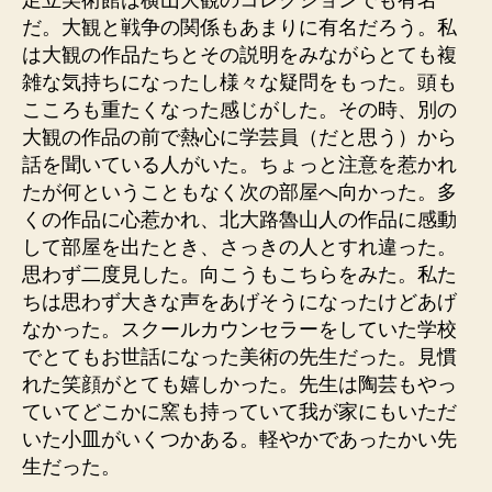
足立美術館は横山大観のコレクションでも有名
だ。大観と戦争の関係もあまりに有名だろう。私
は大観の作品たちとその説明をみながらとても複
雑な気持ちになったし様々な疑問をもった。頭も
こころも重たくなった感じがした。その時、別の
大観の作品の前で熱心に学芸員（だと思う）から
話を聞いている人がいた。ちょっと注意を惹かれ
たが何ということもなく次の部屋へ向かった。多
くの作品に心惹かれ、北大路魯山人の作品に感動
して部屋を出たとき、さっきの人とすれ違った。
思わず二度見した。向こうもこちらをみた。私た
ちは思わず大きな声をあげそうになったけどあげ
なかった。スクールカウンセラーをしていた学校
でとてもお世話になった美術の先生だった。見慣
れた笑顔がとても嬉しかった。先生は陶芸もやっ
ていてどこかに窯も持っていて我が家にもいただ
いた小皿がいくつかある。軽やかであったかい先
生だった。