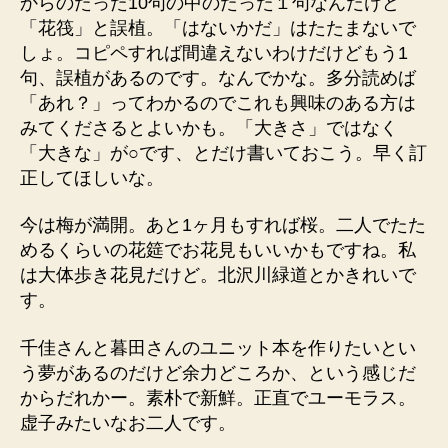
からのたった10句の中のたった１句なんだけど
「花筏」と誤植。「はないかだ」はたたまないで
しょ。コピペすれば間違えないわけだけどもう1
句、誤植があるのです。なんでかな。多分読めば
「あれ？」ってわかるのでこれも興味のある方は
みてくださるとよいかも。「大きさ」ではなく
「大きな」が○です、とだけ書いておこう。早く訂
正してほしいな。
今は梅が満開。あと1ヶ月もすれば桜。二人でたた
めるくらいの花筵でお花見もいいかもですね。私
は大体歩き花見だけど。北沢川緑道とかきれいで
す。
千佳さんと暮田さんのユニット本を作りたいとい
う夢があるのだけど余力どころか、という感じだ
からだれかー。素朴で新鮮。正直でユーモラス。
虚子みたいなお二人です。