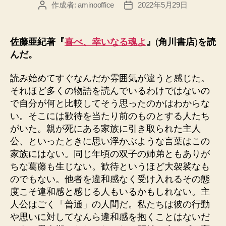
作成者:
aminooffice
2022年5月29日
投
投
稿
稿
者
日
佐藤亜紀著『
喜べ、幸いなる魂よ
』
(
角川書店
)
を読
んだ。
読み始めてすぐなんだか雰囲気が違うと感じた。
それほど多くの物語を読んでいるわけではないの
で自分が何と比較してそう思ったのかはわからな
い。そこには歓待を当たり前のものとする人たち
がいた。親が死にある家族に引き取られた主人
公、といったときに思い浮かぶような言葉はこの
家族にはない。同じ年頃の双子の姉弟ともありが
ちな葛藤も生じない。歓待というほど大袈裟なも
のでもない。他者を違和感なく受け入れるその態
度こそ違和感と感じる人もいるかもしれない。主
人公はごく「普通」の人間だ。私たちは彼の行動
や思いに対してなんら違和感を抱くことはないだ