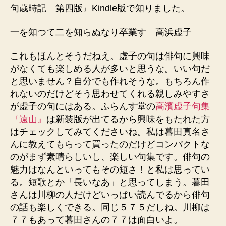
句歳時記 第四版』Kindle版で知りました。
一を知つて二を知らぬなり卒業す 高浜虚子
これもほんとそうだねえ。虚子の句は俳句に興味
がなくても楽しめる人が多いと思うな。いい句だ
と思いません？自分でも作れそうな。もちろん作
れないのだけどそう思わせてくれる親しみやすさ
が虚子の句にはある。ふらんす堂の
高濱虚子句集
『遠山』
は新装版が出てるから興味をもたれた方
はチェックしてみてくださいね。私は暮田真名さ
んに教えてもらって買ったのだけどコンパクトな
のがまず素晴らしいし、楽しい句集です。俳句の
魅力はなんといってもその短さ！と私は思ってい
る。短歌とか「長いなあ」と思ってしまう。暮田
さんは川柳の人だけどいっぱい読んでるから俳句
の話も楽しくできる。同じ５７５だしね。川柳は
７７もあって暮田さんの７７は面白いよ。