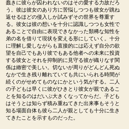
蠢きに彼らが囚われないのはその愛する力故だろ
う。彼は彼女のあり方に苦悩しつつも彼女が跳ね
返せるほどの侵入しか試みずその世界を尊重す
る。彼女は彼の想いを十分に認識しつつも女性で
あることで自由に表現できなかった類稀な知性を
弟の名を借りて現状を変える形にしていく。十分
に理解し愛しながらも直接的には応えず自分の欲
望を自己でもあり彼でもある他者への未来に投資
する彼女とそれを抑制的に見守る彼が織りなす関
係は緻密で美しい。切ないが周りがどんどん死ぬ
なかで生き残り離れていても共にいられる時間が
続くのがせめてものなにかという気がする。二人
の子どもは早くに彼がひきとり彼女が親であるこ
とを知るのはだいぶ大きくなってからだ。子ども
はそうとは知らず積み重ねてきた出来事もそうと
知る場面自体も彼ら二人が親としても十分に生き
てきたことを示すものだった。