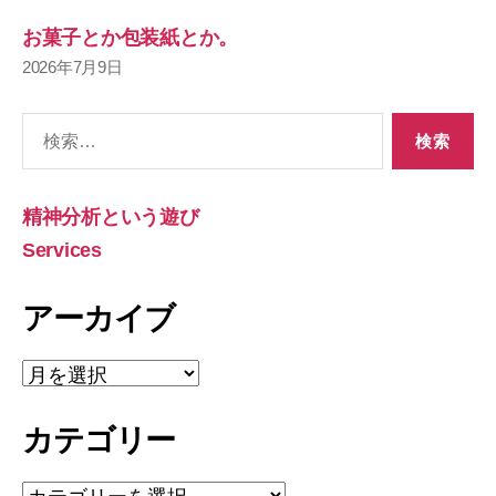
お菓子とか包装紙とか。
2026年7月9日
検
索
対
象:
精神分析という遊び
Services
アーカイブ
ア
ー
カ
カテゴリー
イ
ブ
カ