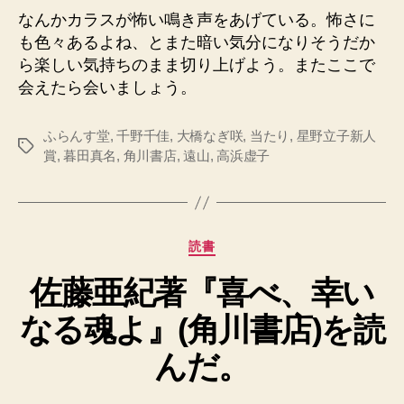
なんかカラスが怖い鳴き声をあげている。怖さに
も色々あるよね、とまた暗い気分になりそうだか
ら楽しい気持ちのまま切り上げよう。またここで
会えたら会いましょう。
ふらんす堂
,
千野千佳
,
大橋なぎ咲
,
当たり
,
星野立子新人
タ
賞
,
暮田真名
,
角川書店
,
遠山
,
高浜虚子
グ
カ
読書
テ
佐藤亜紀著『喜べ、幸い
ゴ
リ
なる魂よ』(角川書店)を読
ー
んだ。