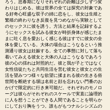
ろう。思春期になりそれぞれの距離は少しずつ変
わりはじめる。彼は世界の全ては探究の対象であ
る好奇心旺盛な双子の姉に恋をし、彼女は生殖と
繁殖の終わりなき反復を見つめながら実験として
のセックスに彼を誘う。方法と結果を記録するよ
うにセックスを試みる彼女が時折身体が感じたま
まに吐く息を愛おしく感じる彼はすでに彼女の全
体を愛している。大体の場合はこうなるという推
測通り彼女は妊娠する。全ての事態に対して落ち
着いてみえる彼女と大体の人はこうなるであろう
彼の心の揺れは対照的だ。彼と我が子とではなく
女性信徒たちと共同生活を営む彼女と彼女との生
活を望みつつ様々な欲望に揉まれる彼の生きる俗
世間を断絶する塀は名前と顔を忘れない門番のお
かげで限定的に行き来可能だ。それぞれのモノロ
ーグは彼らがそれぞれのスケールで実直に論理的
に人を想うことができる人間であることを明らか
にしており胸をうつ。誰もがもつナルシシズムの