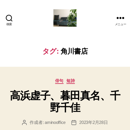
検索
メニュー
岡
本
亜
美
タグ:
角川書店
(お
か
も
と
カ
あ
俳句
短詩
テ
み)
高浜虚子、暮田真名、千
ゴ
の
リ
ブ
野千佳
ー
ロ
グ
作成者:
aminooffice
2023年2月28日
投
投
稿
稿