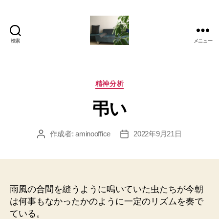
検索
メニュー
岡
本
亜
美
カ
精神分析
(お
テ
弔い
か
ゴ
も
リ
と
ー
作成者:
aminooffice
2022年9月21日
投
投
あ
稿
稿
み)
者
日
の
ブ
ロ
雨風の合間を縫うように鳴いていた虫たちが今朝
グ
は何事もなかったかのように一定のリズムを奏で
ている。