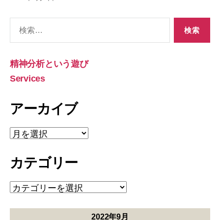
検
索
対
象:
精神分析という遊び
Services
アーカイブ
ア
ー
カ
カテゴリー
イ
ブ
カ
テ
ゴ
リ
2022年9月