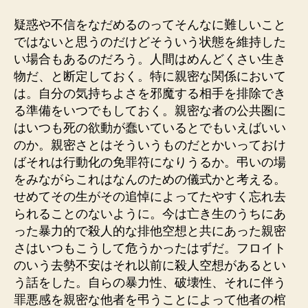
疑惑や不信をなだめるのってそんなに難しいこと
ではないと思うのだけどそういう状態を維持した
い場合もあるのだろう。人間はめんどくさい生き
物だ、と断定しておく。特に親密な関係において
は。自分の気持ちよさを邪魔する相手を排除でき
る準備をいつでもしておく。親密な者の公共圏に
はいつも死の欲動が蠢いているとでもいえばいい
のか。親密さとはそういうものだとかいっておけ
ばそれは行動化の免罪符になりうるか。弔いの場
をみながらこれはなんのための儀式かと考える。
せめてその生がその追悼によってたやすく忘れ去
られることのないように。今は亡き生のうちにあ
った暴力的で殺人的な排他空想と共にあった親密
さはいつもこうして危うかったはずだ。フロイト
のいう去勢不安はそれ以前に殺人空想があるとい
う話をした。自らの暴力性、破壊性、それに伴う
罪悪感を親密な他者を弔うことによって他者の棺