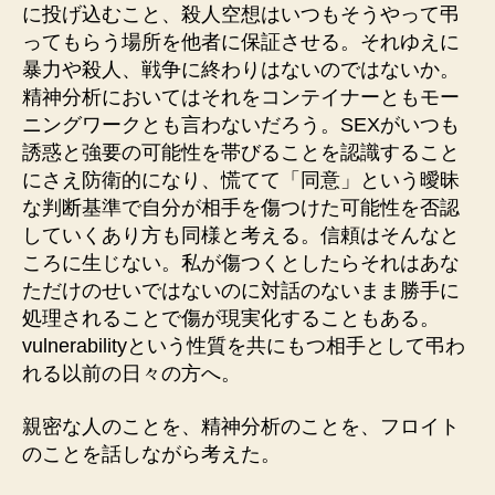
に投げ込むこと、殺人空想はいつもそうやって弔
ってもらう場所を他者に保証させる。それゆえに
暴力や殺人、戦争に終わりはないのではないか。
精神分析においてはそれをコンテイナーともモー
ニングワークとも言わないだろう。SEXがいつも
誘惑と強要の可能性を帯びることを認識すること
にさえ防衛的になり、慌てて「同意」という曖昧
な判断基準で自分が相手を傷つけた可能性を否認
していくあり方も同様と考える。信頼はそんなと
ころに生じない。私が傷つくとしたらそれはあな
ただけのせいではないのに対話のないまま勝手に
処理されることで傷が現実化することもある。
vulnerabilityという性質を共にもつ相手として弔わ
れる以前の日々の方へ。
親密な人のことを、精神分析のことを、フロイト
のことを話しながら考えた。