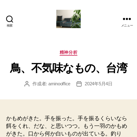
検索
メニュー
岡
本
亜
美
カ
精神分析
(お
テ
鳥、不気味なもの、台湾
か
ゴ
も
リ
と
ー
作成者:
aminooffice
2024年5月4日
投
投
あ
稿
稿
み)
者
日
の
ブ
ロ
かもめがきた。手を振った。手を振るくらいなら
グ
餌をくれ、だな、と思いつつ。もう一羽のかもめ
がきた。口から何か白いものが出ている。釣り