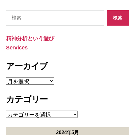
検
索
対
象:
精神分析という遊び
Services
アーカイブ
ア
ー
カ
カテゴリー
イ
ブ
カ
テ
ゴ
リ
2024年5月