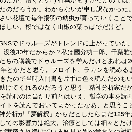
のだが、漕ぐという行為がまずかったのでは
たのだろうか。わからないが申し訳なかった
さい花壇で毎年揚羽の幼虫が育っていくこと
ほしい。桜ではなく山椒の葉っぱでだけど。
SNSでドゥルーズがトレンドに上がっていた
年、没後30年だからか？私は國分功一郎、千葉雅
たちの講義でドゥルーズを学んだけどあれは20
4年とかだと思う。フロイト、ラカンを読める
きたので当時入門書を片手に色々読んだのも
助けてくれるのだろうと思う。精神分析家だ
を読むのは当たり前とはいえ、哲学の本を読
イトを読んでおいてよかったなあ、と思うこ
神分析が『夢解釈』からだとしたらまだ125年
しての影響力は絶大。治療としては細々とだ
び蓄積され続けている知見と別の学問との対