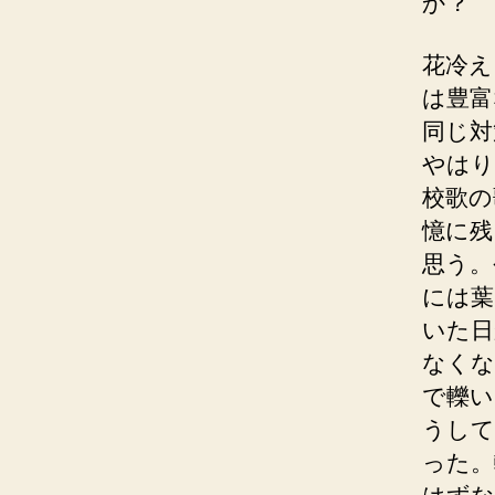
か？
花冷え
は豊富
同じ対
やはり
校歌の
憶に残
思う。
には葉
いた日
なくな
で轢い
うして
った。