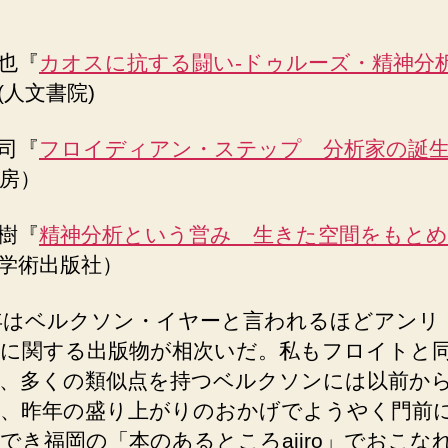
也『
カオスに抗する闘い-ドゥルーズ・精神分
(人文書院)
司『
フロイディアン・ステップ 分析家の誕
房）
樹『
精神分析という営み 生きた空間をもと
学術出版社）
2年はベルクソン・イヤーと言われるほどアンリ
に関する出版物が相次いだ。私もフロイトと
、多くの類似点を持つベルクソンには以前か
、昨年の盛り上がりのおかげでようやく門前
でき福岡の「本のあるところajiro」でおこな