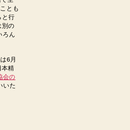
のことも
らと行
は別の
いろん
は6月
日本精
協会の
いいた