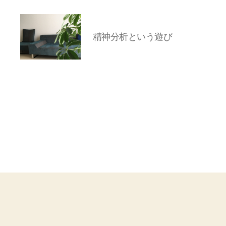
精神分析という遊び
岡
本
亜
美
(お
か
も
と
あ
み)
の
ブ
ロ
グ