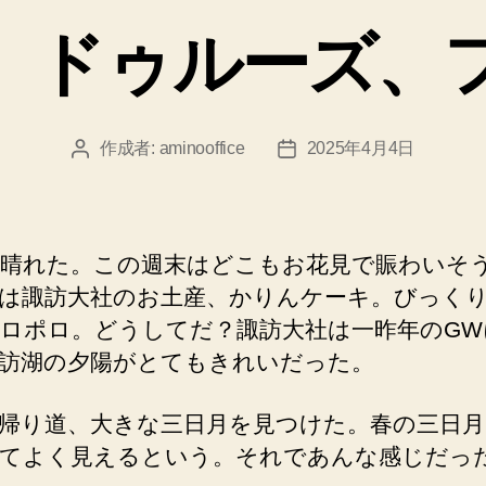
ゴ
、ドゥルーズ、
リ
ー
作成者:
aminooffice
2025年4月4日
投
投
稿
稿
者
日
晴れた。この週末はどこもお花見で賑わいそ
は諏訪大社のお土産、かりんケーキ。びっく
ロポロ。どうしてだ？諏訪大社は一昨年のGW
訪湖の夕陽がとてもきれいだった。
帰り道、大きな三日月を見つけた。春の三日月
てよく見えるという。それであんな感じだっ