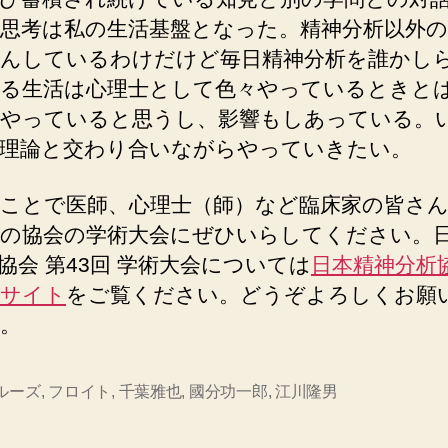
思考は私の生活基盤となった。精神分析以外
んしているわけだけど毎日精神分析を誰かし
る生活は心理士として色々やっているときと
やっていると思うし、影響もしあっている。
理論と交わり合いながらやっていきたい。
ことで医師、心理士（師）など臨床家の皆さん
日の協会の学術大会にぜひいらしてください。
協会 第43回 学術大会については
日本精神分析
サイト
をご覧ください。どうぞよろしくお願
。
ルーズ
,
フロイト
,
千葉雅也
,
國分功一郎
,
江川隆男