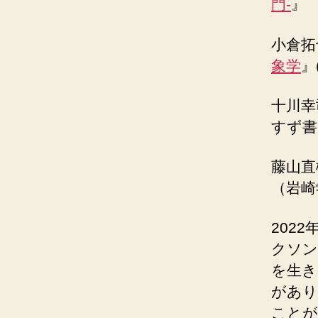
門-
』
小倉拓
象学
』
十川幸
すず書
藤山直
（岩崎
202
クソン
を生き
があり
ことが