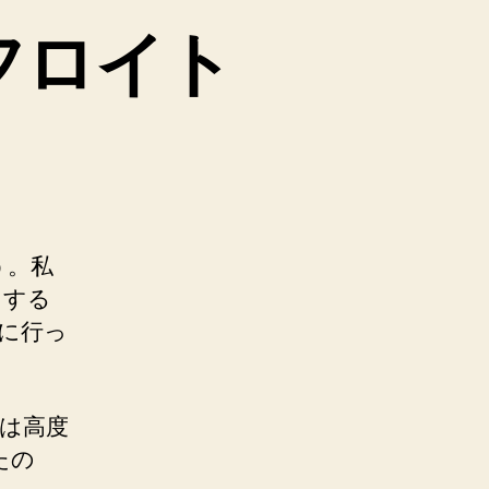
フロイト
う。私
りする
に行っ
は高度
たの