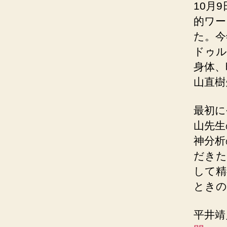
10月
的ワー
た。今
ドゥル
身体、
山直樹
最初に
山先生
神分析
だきた
して精
ときの
平井靖