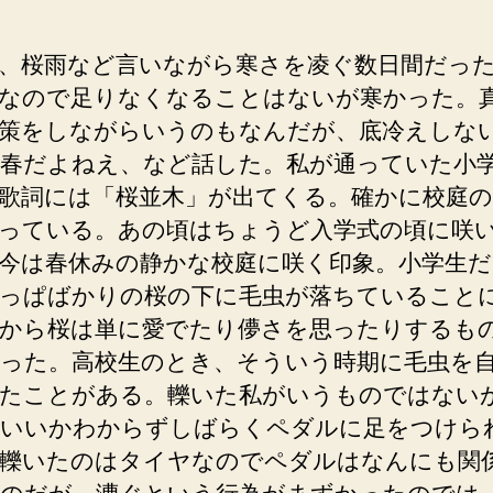
、桜雨など言いながら寒さを凌ぐ数日間だっ
なので足りなくなることはないが寒かった。
策をしながらいうのもなんだが、底冷えしな
春だよねえ、など話した。私が通っていた小
歌詞には「桜並木」が出てくる。確かに校庭の
っている。あの頃はちょうど入学式の頃に咲
今は春休みの静かな校庭に咲く印象。小学生だ
っぱばかりの桜の下に毛虫が落ちていること
から桜は単に愛でたり儚さを思ったりするも
った。高校生のとき、そういう時期に毛虫を
たことがある。轢いた私がいうものではない
いいかわからずしばらくペダルに足をつけら
轢いたのはタイヤなのでペダルはなんにも関