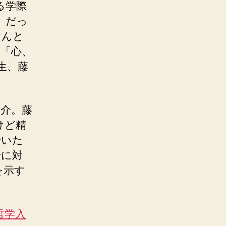
る学際
』 だっ
さんと
「心、
生、藤
介。藤
けど精
でいた
論に対
を示す
哲学入