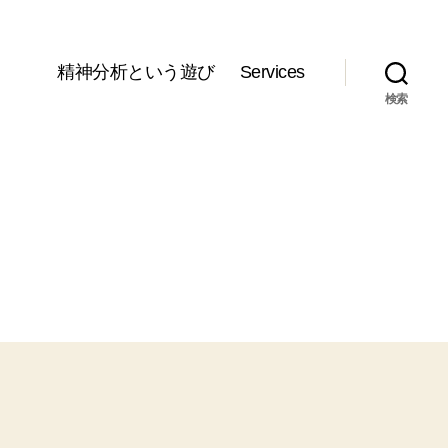
精神分析という遊び
Services
検索