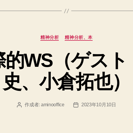
カ
精神分析
精神分析、本
テ
ゴ
際的WS（ゲスト
リ
ー
史、小倉拓也）
作成者:
aminooffice
2023年10月10日
投
投
稿
稿
者
日