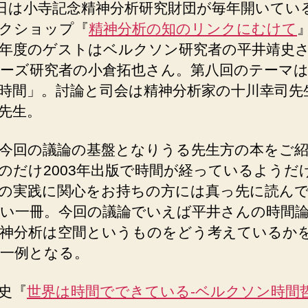
9日は小寺記念精神分析研究財団が毎年開いてい
クショップ『
精神分析の知のリンクにむけて
年度のゲストはベルクソン研究者の平井靖史
ーズ研究者の小倉拓也さん。第八回のテーマは
時間」。討論と司会は精神分析家の十川幸司先
先生。
今回の議論の基盤となりうる先生方の本をご紹
のだけ2003年出版で時間が経っているようだ
の実践に関心をお持ちの方には真っ先に読ん
い一冊。今回の議論でいえば平井さんの時間
神分析は空間というものをどう考えているか
一例となる。
史『
世界は時間でできている-ベルクソン時間