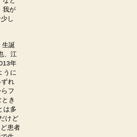
、など
。我が
で少し
。生誕
也、江
13年
ように
いずれ
からフ
むとき
とは多
だけど
けど患者
話で生