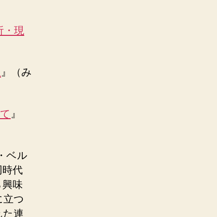
析・現
生
』（み
めて
』
・ベル
同時代
ら興味
に立つ
れた連