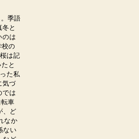
た。季語
真冬と
いのは
学校の
桜は記
いたと
った私
に気づ
のでは
自転車
が、ど
れなか
係ない