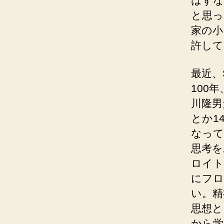
はずな
と思っ
家の小
許して
最近、
100
川隆男
とか1
なって
思考を
ロイト
にフロ
い。精
思想と
から学